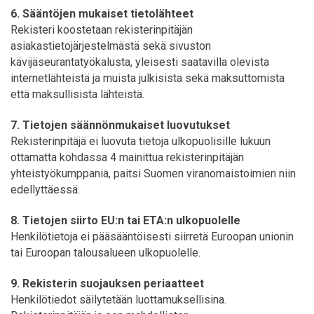
6. Sääntöjen mukaiset tietolähteet
Rekisteri koostetaan rekisterinpitäjän
asiakastietojärjestelmästä sekä sivuston
kävijäseurantatyökalusta, yleisesti saatavilla olevista
internetlähteistä ja muista julkisista sekä maksuttomista
että maksullisista lähteistä.
7. Tietojen säännönmukaiset luovutukset
Rekisterinpitäjä ei luovuta tietoja ulkopuolisille lukuun
ottamatta kohdassa 4 mainittua rekisterinpitäjän
yhteistyökumppania, paitsi Suomen viranomaistoimien niin
edellyttäessä.
8. Tietojen siirto EU:n tai ETA:n ulkopuolelle
Henkilötietoja ei pääsääntöisesti siirretä Euroopan unionin
tai Euroopan talousalueen ulkopuolelle.
9. Rekisterin suojauksen periaatteet
Henkilötiedot säilytetään luottamuksellisina.