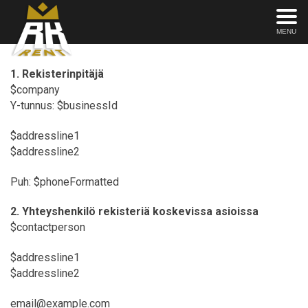
MENU
1. Rekisterinpitäjä
$company
Y-tunnus: $businessId
$addressline1
$addressline2
Puh: $phoneFormatted
2. Yhteyshenkilö rekisteriä koskevissa asioissa
$contactperson
$addressline1
$addressline2
email@example.com