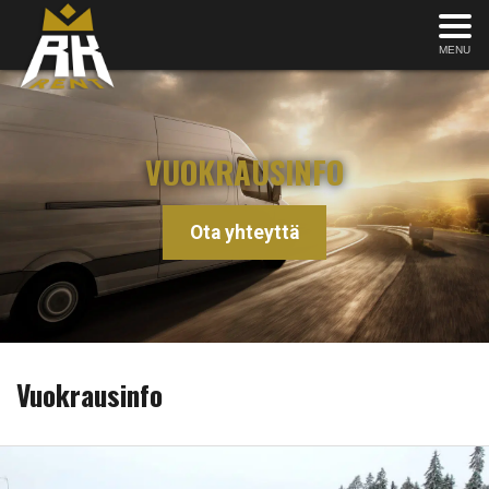
MENU
VUOKRAUSINFO
Ota yhteyttä
Vuokrausinfo